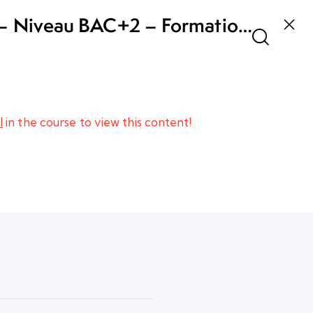
l – Niveau BAC+2 – Formation
el
l
in the course to view this content!