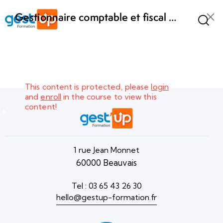
Gestionnaire comptable et fiscal –
Niveau BAC+2 – Formation hybride
Arrêter,
2
présentiel et téléprésentiel
contrôler
et
présenter
les
This content is protected, please
login
comptes
and
enroll
in the course to view this
annuels
content!
Etablir et
2
contrôler
1 rue Jean Monnet
les
60000 Beauvais
déclarations
fiscales
Tel : 03 65 43 26 30
hello@gestup-formation.fr
Mettre en
2