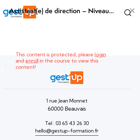
à l'équipe de
direction
Assistant(e) de direction – Niveau
BAC+2 – Formation hybride
présentiel et téléprésentiel
Organiser
4
et suivre
les projets
et dossiers
This content is protected, please
login
spécifiques
and
enroll
in the course to view this
de l’équipe
content!
de
direction
Conduire une
1 rue Jean Monnet
veille
60000 Beauvais
informationnelle
et en diffuser le
Tel : 03 65 43 26 30
contenu
hello@gestup-formation.fr