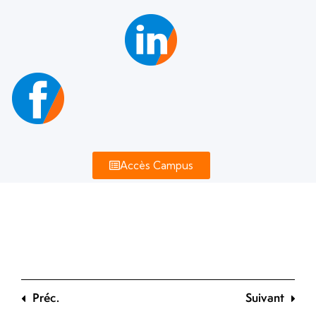
Préparer,
coordonner
et suivre un
projet
Organiser
un
événement
Accès Campus
Mettre en
œuvre une
action de
communication
en français et
en anglais
Préc.
Suivant
0